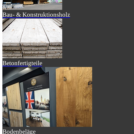
Bau- & Konstruktionsholz
Betonfertigteile
Bodenbeläge